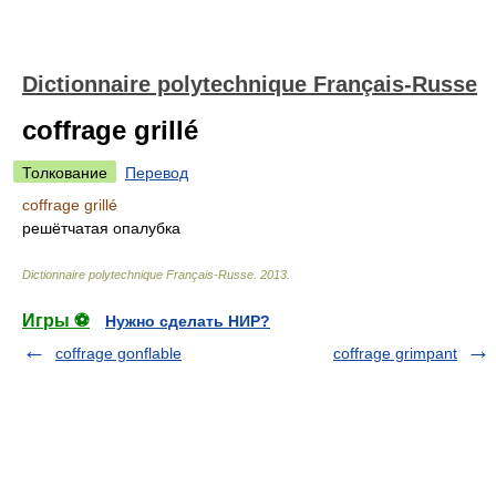
Dictionnaire polytechnique Français-Russe
coffrage grillé
Толкование
Перевод
coffrage grillé
решётчатая опалубка
Dictionnaire polytechnique Français-Russe
.
2013
.
Игры ⚽
Нужно сделать НИР?
coffrage gonflable
coffrage grimpant