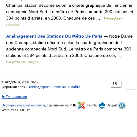
Champs, station décorée selon la charte graphique de l ancienne
compagnie Nord Sud. Le métro de Paris comporte 300 stations et
384 points d arrêts, en 2008. Chacune de ces …
Wikipédia en
Français
Aménagement Des Stations Du Métro De Paris
— Notre Dame
des Champs, station décorée selon la charte graphique de l
ancienne compagnie Nord Sud. Le métro de Paris comporte 300
stations et 384 points d arrêts, en 2008. Chacune de ces …
Wikipédia en Français
© Академик, 2000-2026
18+
Обратная связь:
Техподдержка
,
Реклама на сайте
👣 Путешествия
Экспорт словарей на сайты
, сделанные на PHP,
Joomla,
Drupal,
WordPress, MODx.