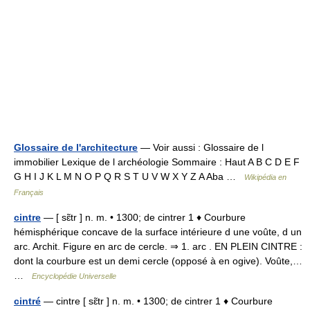
Glossaire de l'architecture
— Voir aussi : Glossaire de l
immobilier Lexique de l archéologie Sommaire : Haut A B C D E F
G H I J K L M N O P Q R S T U V W X Y Z A Aba …
Wikipédia en
Français
cintre
— [ sɛ̃tr ] n. m. • 1300; de cintrer 1 ♦ Courbure
hémisphérique concave de la surface intérieure d une voûte, d un
arc. Archit. Figure en arc de cercle. ⇒ 1. arc . EN PLEIN CINTRE :
dont la courbure est un demi cercle (opposé à en ogive). Voûte,…
…
Encyclopédie Universelle
cintré
— cintre [ sɛ̃tr ] n. m. • 1300; de cintrer 1 ♦ Courbure